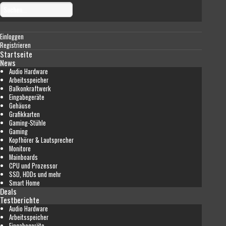
Einloggen
Registrieren
Startseite
News
Audio Hardware
Arbeitsspeicher
Balkonkraftwerk
Eingabegeräte
Gehäuse
Grafikkarten
Gaming-Stühle
Gaming
Kopfhörer & Lautsprecher
Monitore
Mainboards
CPU und Prozessor
SSD, HDDs und mehr
Smart Home
Deals
Testberichte
Audio Hardware
Arbeitsspeicher
Eingabegeräte