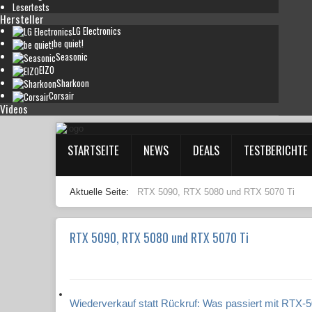
Lesertests
Hersteller
LG Electronics
be quiet!
Seasonic
EIZO
Sharkoon
Corsair
Videos
STARTSEITE
NEWS
DEALS
TESTBERICHTE
Aktuelle Seite:
RTX 5090, RTX 5080 und RTX 5070 Ti
RTX 5090, RTX 5080 und RTX 5070 Ti
Wiederverkauf statt Rückruf: Was passiert mit RTX-