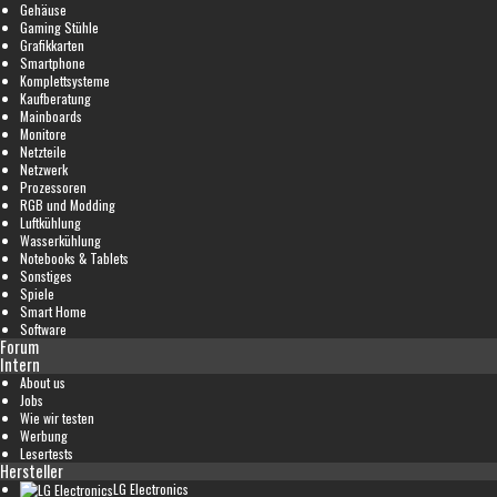
Gehäuse
Gaming Stühle
Grafikkarten
Smartphone
Komplettsysteme
Kaufberatung
Mainboards
Monitore
Netzteile
Netzwerk
Prozessoren
RGB und Modding
Luftkühlung
Wasserkühlung
Notebooks & Tablets
Sonstiges
Spiele
Smart Home
Software
Forum
Intern
About us
Jobs
Wie wir testen
Werbung
Lesertests
Hersteller
LG Electronics