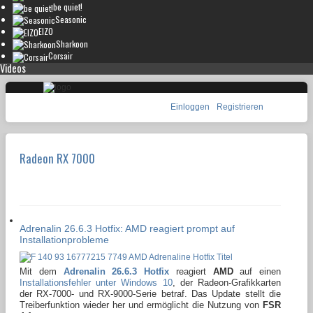
be quiet!
Seasonic
EIZO
Sharkoon
Corsair
Videos
Einloggen
Registrieren
Radeon RX 7000
Adrenalin 26.6.3 Hotfix: AMD reagiert prompt auf
Installationprobleme
Mit dem
Adrenalin 26.6.3 Hotfix
reagiert
AMD
auf einen
Installationsfehler unter Windows 10
, der Radeon-Grafikkarten
der RX-7000- und RX-9000-Serie betraf. Das Update stellt die
Treiberfunktion wieder her und ermöglicht die Nutzung von
FSR