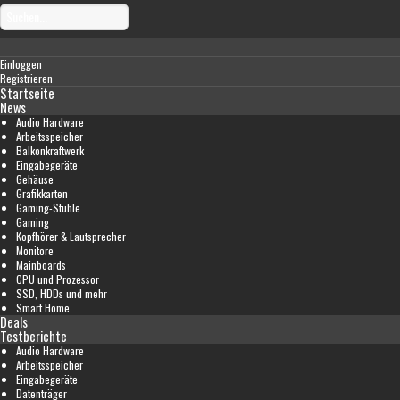
Einloggen
Registrieren
Startseite
News
Audio Hardware
Arbeitsspeicher
Balkonkraftwerk
Eingabegeräte
Gehäuse
Grafikkarten
Gaming-Stühle
Gaming
Kopfhörer & Lautsprecher
Monitore
Mainboards
CPU und Prozessor
SSD, HDDs und mehr
Smart Home
Deals
Testberichte
Audio Hardware
Arbeitsspeicher
Eingabegeräte
Datenträger